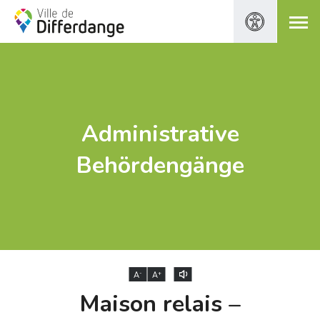
Administrative
Behördengänge
-
+
A
A
Maison relais –