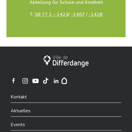
Abteilung für Schule und Kindheit
T.
58 77 1 – 1423
/
-1407
/
-1428
Stadt Differdingen
Ville de Differdange sur Instagram
Ville de Differdange sur Facebook
Ville de Differdange sur YouTube
Ville de Differdange sur TikTok
Ville de Differdange sur Linkedin
Hoplr
Kontakt
Aktuelles
Events