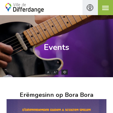
Events
-
+
A
A
Erëmgesinn op Bora Bora