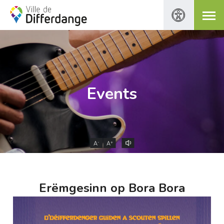
Events
-
+
A
A
Erëmgesinn op Bora Bora