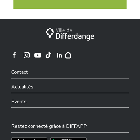
Ville de Differdange
Ville de Differdange sur Instagram
Ville de Differdange sur Facebook
Ville de Differdange sur YouTube
Ville de Differdange sur TikTok
Ville de Differdange sur Linkedin
Hoplr
Contact
Actualités
Events
Restez connecté grâce à DIFFAPP