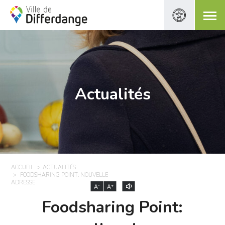
Actualités
ACCUEIL
ACTUALITÉS
FOODSHARING POINT: NOUVELLE
ADRESSE
-
+
A
A
Foodsharing Point: