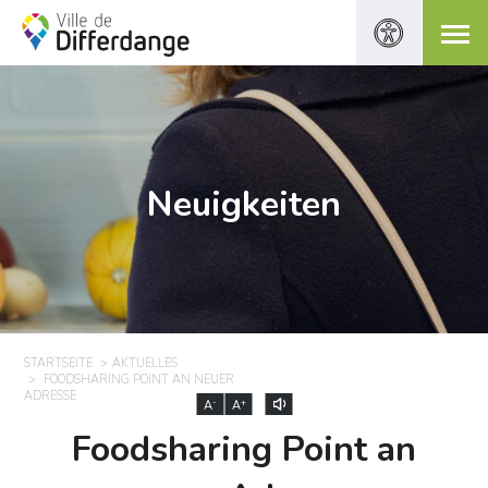
Neuigkeiten
STARTSEITE
AKTUELLES
FOODSHARING POINT AN NEUER
ADRESSE
-
+
A
A
Foodsharing Point an