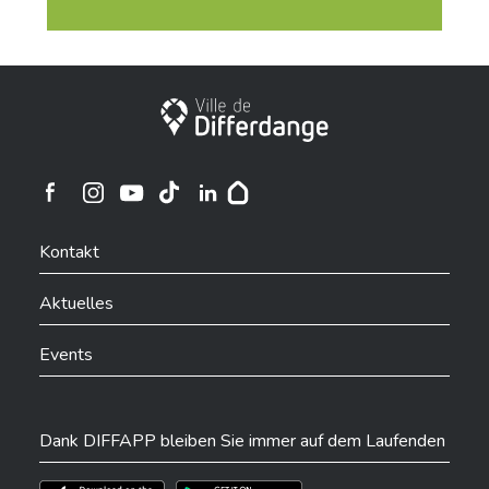
Stadt Differdingen
Ville de Differdange sur Instagram
Ville de Differdange sur Facebook
Ville de Differdange sur YouTube
Ville de Differdange sur TikTok
Ville de Differdange sur Linkedin
Hoplr
Kontakt
Aktuelles
Events
Dank DIFFAPP bleiben Sie immer auf dem Laufenden