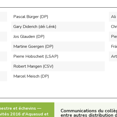
Pascal Bürger (DP)
Ali
Gary Diderich (déi Lénk)
Chr
Jos Glauden (DP)
Pie
Martine Goergen (DP)
Frä
Pierre Hobscheit (LSAP)
Art
Robert Mangen (CSV)
Marcel Meisch (DP)
mestre et échevins —
Communications du collè
tivités 2016 d'Aquasud et
entre autres distribution 