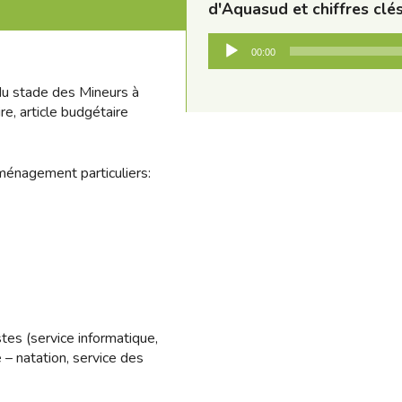
d'Aquasud et chiffres cl
Audio-
00:00
Player
du stade des Mineurs à
e, article budgétaire
ménagement particuliers:
tes (service informatique,
 – natation, service des