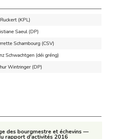
 Ruckert (KPL)
istiane Saeul (DP)
rrette Schambourg (CSV)
nz Schwachtgen (déi gréng)
hur Wintringer (DP)
ge des bourgmestre et échevins —
du rapport d'activités 2016