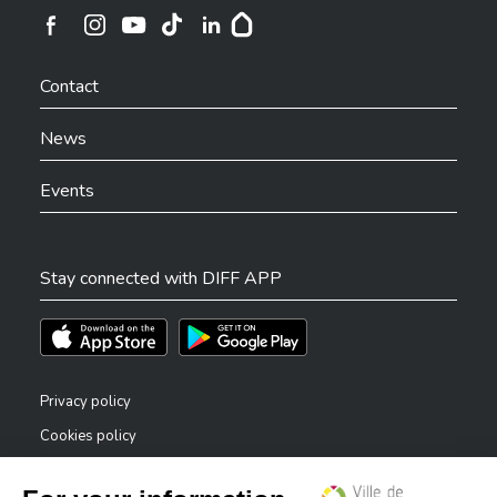
Ville de Differdange sur Instagram
Ville de Differdange sur Facebook
Ville de Differdange sur YouTube
Ville de Differdange sur TikTok
Ville de Differdange sur Linkedin
Hoplr
Contact
News
Events
Stay connected with DIFF APP
Téléchargez l'app sur l'App Store
Téléchargez l'app sur Play Store
Privacy policy
Cookies policy
Legal notice