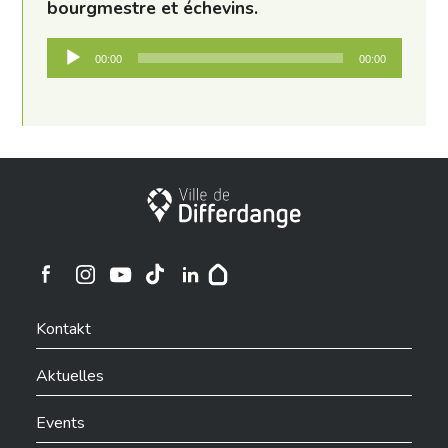
bourgmestre et échevins.
Audio-
00:00
00:00
Player
Stadt Differdingen
Ville de Differdange sur Instagram
Ville de Differdange sur Facebook
Ville de Differdange sur YouTube
Ville de Differdange sur TikTok
Ville de Differdange sur Linkedin
Hoplr
Kontakt
Aktuelles
Events