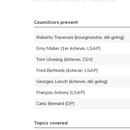
HOME
CONSEIL COMMUNAL DU 27 JANVIER 2016
Councillors present
Roberto Traversini (bourgmestre, déi gréng)
Erny Müller (1er échevin, LSAP)
Tom Ulveling (échevin, CSV)
Fred Bertinelli (échevin, LSAP)
Georges Liesch (échevin, déi gréng)
François Antony (LSAP)
Carlo Bernard (DP)
Topics covered