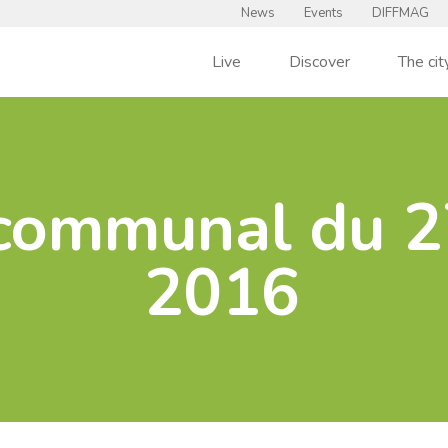
News
Events
DIFFMAG
Live
Discover
The cit
communal du 27
2016