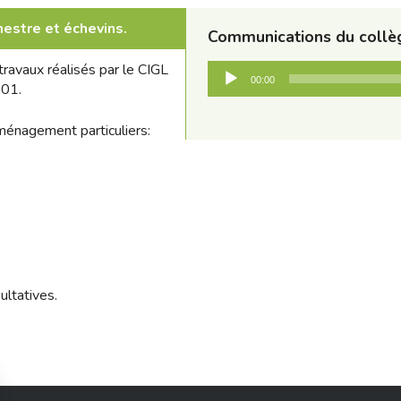
estre et échevins.
Communications du collèg
Audio
ravaux réalisés par le CIGL
00:00
Player
901.
ménagement particuliers:
ltatives.