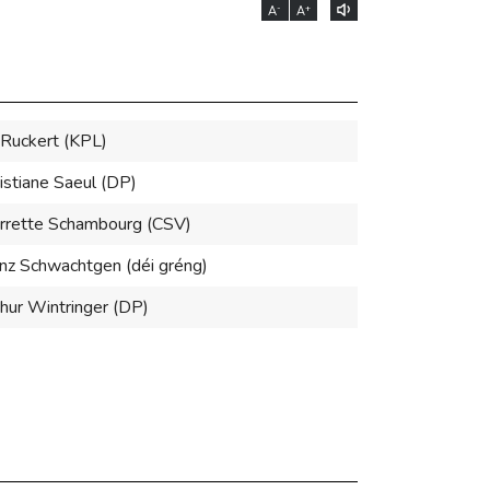
-
+
A
A
 Ruckert (KPL)
istiane Saeul (DP)
rrette Schambourg (CSV)
nz Schwachtgen (déi gréng)
hur Wintringer (DP)