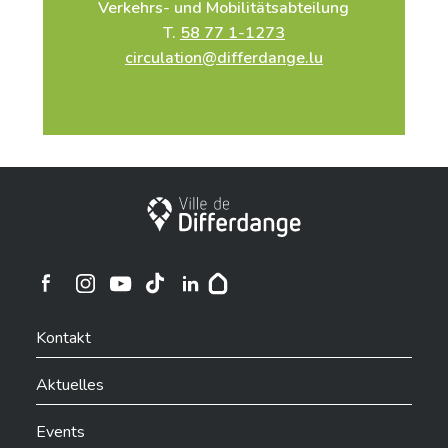
Verkehrs- und Mobilitätsabteilung
T.
58 77 1-1273
circulation@differdange.lu
Stadt Differdingen
Ville de Differdange sur Instagram
Ville de Differdange sur Facebook
Ville de Differdange sur YouTube
Ville de Differdange sur TikTok
Ville de Differdange sur Linkedin
Hoplr
Kontakt
Aktuelles
Events