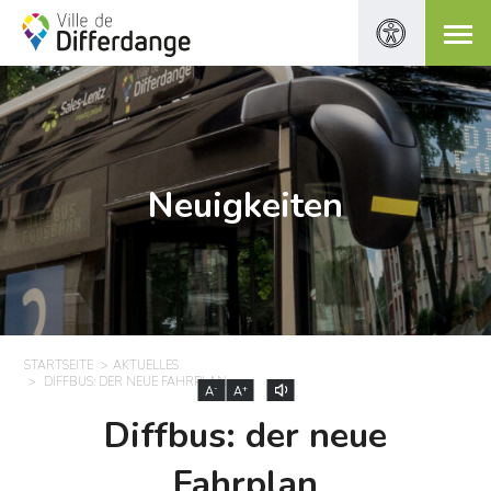
Neuigkeiten
STARTSEITE
AKTUELLES
DIFFBUS: DER NEUE FAHRPLAN
-
+
A
A
Diffbus: der neue
Fahrplan