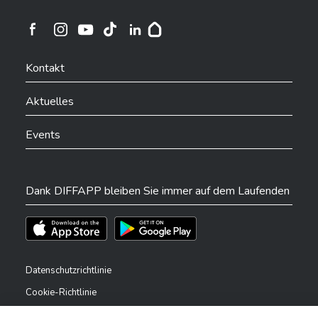
Ville de Differdange sur Instagram
Ville de Differdange sur Facebook
Ville de Differdange sur YouTube
Ville de Differdange sur TikTok
Ville de Differdange sur Linkedin
Hoplr
Kontakt
Aktuelles
Events
Dank DIFFAPP bleiben Sie immer auf dem Laufenden
Téléchargez l'app sur l'App Store
Téléchargez l'app sur Play Store
Datenschutzrichtlinie
Cookie-Richtlinie
Rechtliche Hinweise