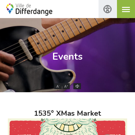
Events
-
+
A
A
1535° XMas Market