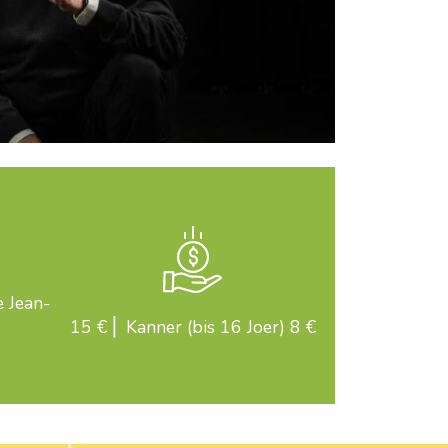
 Jean-
15 € ⎜ Kanner (bis 16 Joer) 8 €