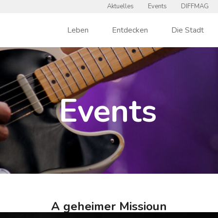
Aktuelles
Events
DIFFMAG
Leben
Entdecken
Die Stadt
Events
A geheimer Missioun