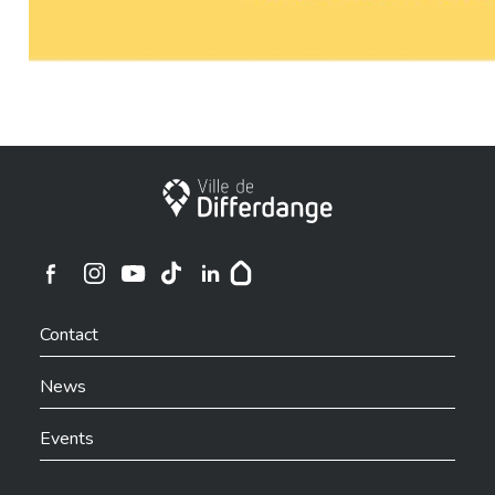
City of Differdange
Ville de Differdange sur Instagram
Ville de Differdange sur Facebook
Ville de Differdange sur YouTube
Ville de Differdange sur TikTok
Ville de Differdange sur Linkedin
Hoplr
Contact
News
Events