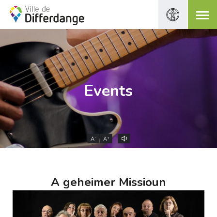
Events
-
+
A
A
A geheimer Missioun