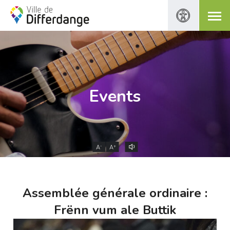
Events
-
+
A
A
Assemblée générale ordinaire :
Frënn vum ale Buttik