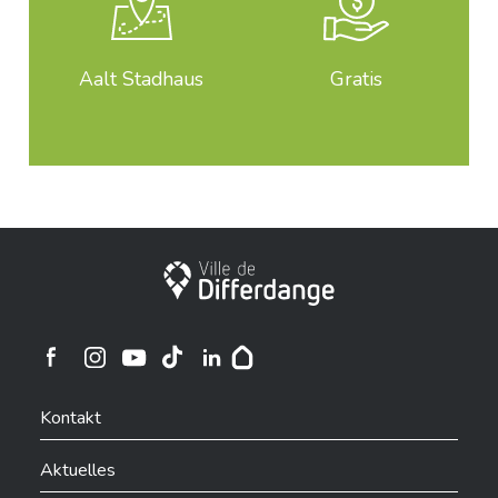
Aalt Stadhaus
Gratis
Stadt Differdingen
Ville de Differdange sur Instagram
Ville de Differdange sur Facebook
Ville de Differdange sur YouTube
Ville de Differdange sur TikTok
Ville de Differdange sur Linkedin
Hoplr
Kontakt
Aktuelles