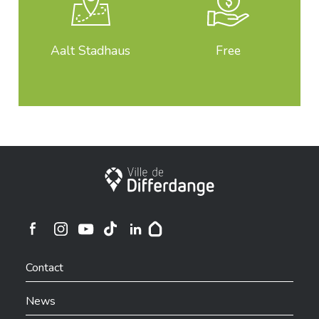
Aalt Stadhaus
Free
City of Differdange
Ville de Differdange sur Instagram
Ville de Differdange sur Facebook
Ville de Differdange sur YouTube
Ville de Differdange sur TikTok
Ville de Differdange sur Linkedin
Hoplr
Contact
News