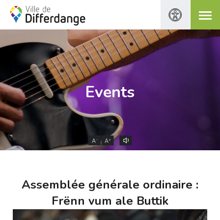
Events
-
+
A
A
Assemblée générale ordinaire :
Frënn vum ale Buttik