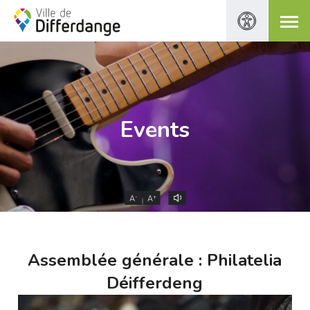
Events
-
+
A
A
Assemblée générale : Philatelia
Déifferdeng