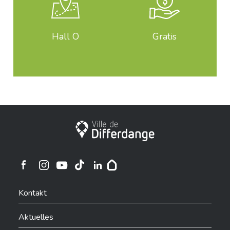
Hall O
Gratis
Stadt Differdingen
Ville de Differdange sur Instagram
Ville de Differdange sur Facebook
Ville de Differdange sur YouTube
Ville de Differdange sur TikTok
Ville de Differdange sur Linkedin
Hoplr
Kontakt
Aktuelles