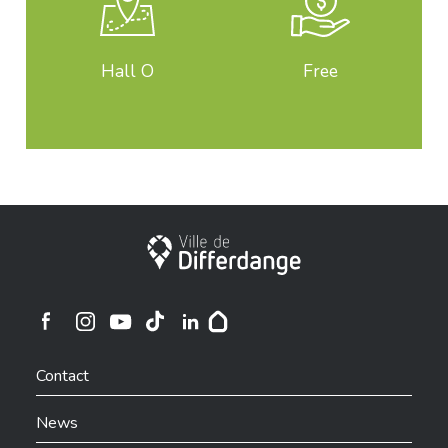
Hall O
Free
City of Differdange
Ville de Differdange sur Instagram
Ville de Differdange sur Facebook
Ville de Differdange sur YouTube
Ville de Differdange sur TikTok
Ville de Differdange sur Linkedin
Hoplr
Contact
News