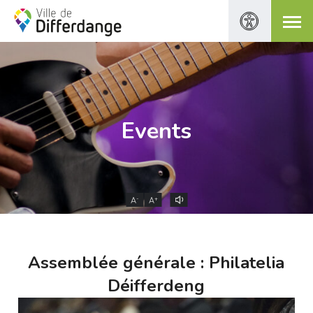
Events
-
+
A
A
Assemblée générale : Philatelia
Déifferdeng