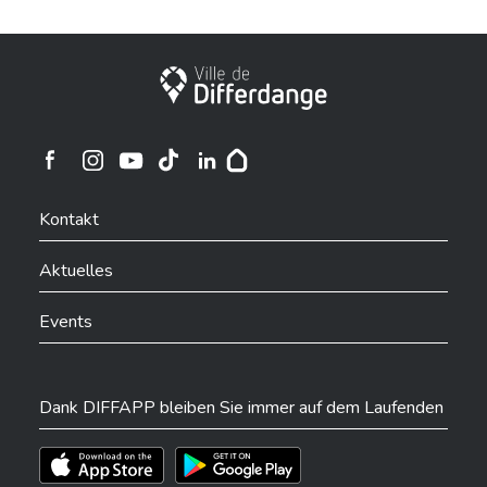
Stadt Differdingen
Ville de Differdange sur Instagram
Ville de Differdange sur Facebook
Ville de Differdange sur YouTube
Ville de Differdange sur TikTok
Ville de Differdange sur Linkedin
Hoplr
Kontakt
Aktuelles
Events
Dank DIFFAPP bleiben Sie immer auf dem Laufenden
Téléchargez l'app sur l'App Store
Téléchargez l'app sur Play Store