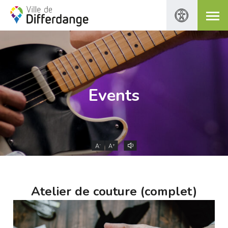
Events
-
+
A
A
Atelier de couture (complet)