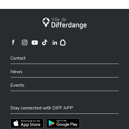
City of Differdange
Ville de Differdange sur Instagram
Ville de Differdange sur Facebook
Ville de Differdange sur YouTube
Ville de Differdange sur TikTok
Ville de Differdange sur Linkedin
Hoplr
Contact
News
Events
Stay connected with DIFF APP
Téléchargez l'app sur l'App Store
Téléchargez l'app sur Play Store