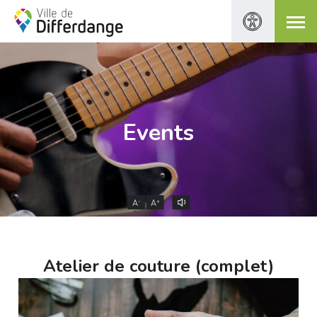
Events
-
+
A
A
Atelier de couture (complet)