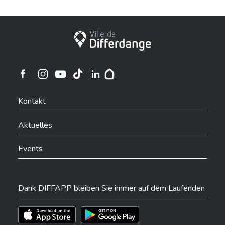
Stadt Differdingen
Ville de Differdange sur Instagram
Ville de Differdange sur Facebook
Ville de Differdange sur YouTube
Ville de Differdange sur TikTok
Ville de Differdange sur Linkedin
Hoplr
Kontakt
Aktuelles
Events
Dank DIFFAPP bleiben Sie immer auf dem Laufenden
Téléchargez l'app sur l'App Store
Téléchargez l'app sur Play Store