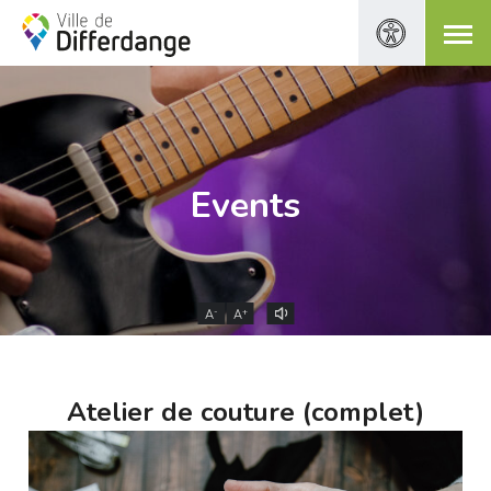
Events
-
+
A
A
Atelier de couture (complet)