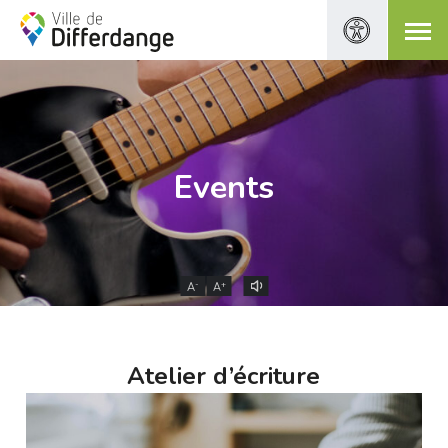
Events
-
+
A
A
Atelier d’écriture