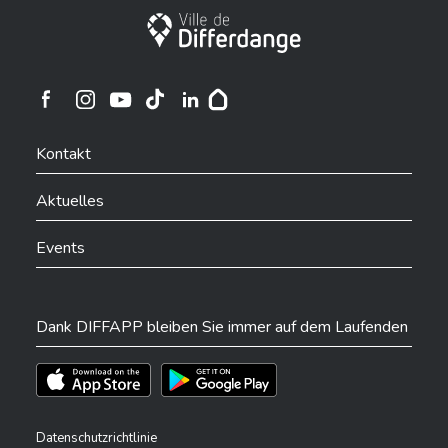
Stadt Differdingen
Ville de Differdange sur Instagram
Ville de Differdange sur Facebook
Ville de Differdange sur YouTube
Ville de Differdange sur TikTok
Ville de Differdange sur Linkedin
Hoplr
Kontakt
Aktuelles
Events
Dank DIFFAPP bleiben Sie immer auf dem Laufenden
Téléchargez l'app sur l'App Store
Téléchargez l'app sur Play Store
Datenschutzrichtlinie