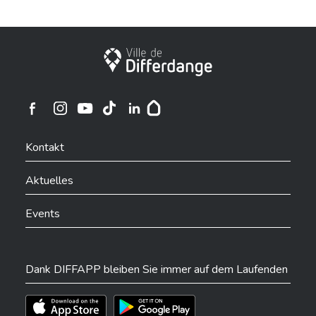
Stadt Differdingen
Ville de Differdange sur Instagram
Ville de Differdange sur Facebook
Ville de Differdange sur YouTube
Ville de Differdange sur TikTok
Ville de Differdange sur Linkedin
Hoplr
Kontakt
Aktuelles
Events
Dank DIFFAPP bleiben Sie immer auf dem Laufenden
Téléchargez l'app sur l'App Store
Téléchargez l'app sur Play Store