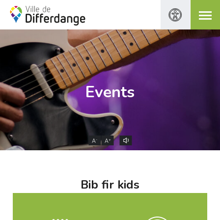
Events
-
+
A
A
Bib fir kids