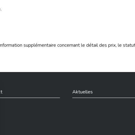
.
nformation supplémentaire concernant le détail des prix, le statu
t
Aktuelles
din