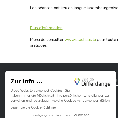
Les séances ont lieu en langue luxembourgeoise
Plus d'information
Merci de consulter
www.stadhaus.lu
pour toute i
pratiques.
Stadt Differdingen
Kontak
Ville de Differdange sur Instagram
Ville de Differdange sur Facebook
Ville de Differdange sur YouTube
Ville de Differdange sur TikTok
Ville de Differdange sur Linke
Hoplr