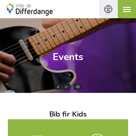
Events
-
+
A
A
Bib fir Kids