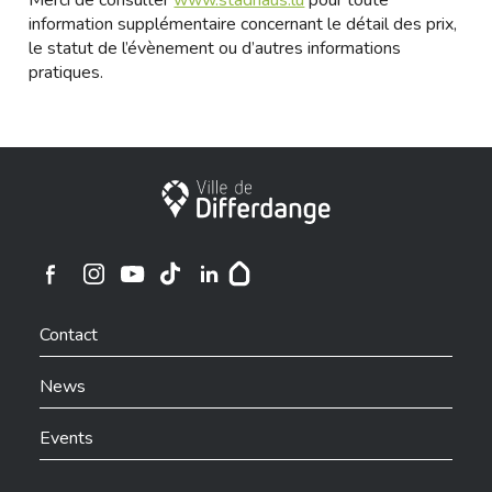
Merci de consulter
www.stadhaus.lu
pour toute
information supplémentaire concernant le détail des prix,
le statut de l’évènement ou d’autres informations
pratiques.
City of Differdange
Ville de Differdange sur Instagram
Ville de Differdange sur Facebook
Ville de Differdange sur YouTube
Ville de Differdange sur TikTok
Ville de Differdange sur Linkedin
Hoplr
Contact
News
Events