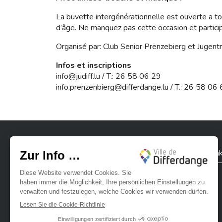
La buvette intergénérationnelle est ouverte a t
d’âge. Ne manquez pas cette occasion et partici
Organisé par: Club Senior Prënzebierg et Jugent
Infos et inscriptions
info@judiff.lu
/ T.: 26 58 06 29
info.prenzenbierg@differdange.lu
/ T.: 26 58 06
Stadt Differdingen
Kontak
Ville de Differdange sur Instagram
Ville de Differdange sur Facebook
Ville de Differdange sur YouTube
Ville de Differdange sur TikTok
Ville de Differdange sur Linke
Hoplr