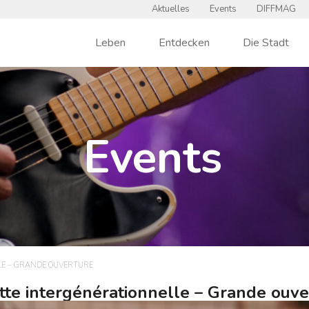
Aktuelles
Events
DIFFMAG
Leben
Entdecken
Die Stadt
Events
LE – GRANDE OUVERTURE
tte intergénérationnelle – Grande ouve