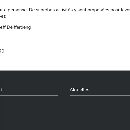
oute personne. De superbes activités y sont proposées pour favor
pez.
reff Déifferdeng
 60
t
Aktuelles
din