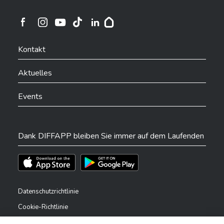
Ville de Differdange sur Instagram
Ville de Differdange sur Facebook
Ville de Differdange sur YouTube
Ville de Differdange sur TikTok
Ville de Differdange sur Linkedin
Hoplr
Kontakt
Aktuelles
Events
Dank DIFFAPP bleiben Sie immer auf dem Laufenden
Téléchargez l'app sur l'App Store
Téléchargez l'app sur Play Store
Datenschutzrichtlinie
Cookie-Richtlinie
Rechtliche Hinweise