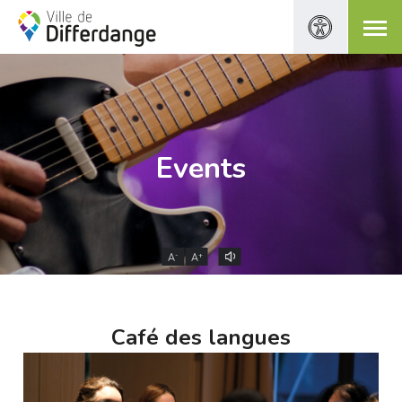
Events
-
+
A
A
Café des langues