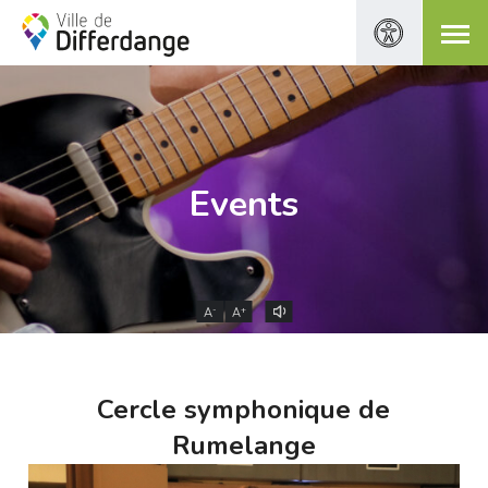
Events
-
+
A
A
Cercle symphonique de
Rumelange