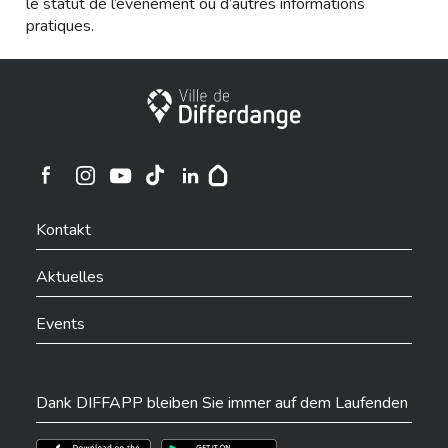
le statut de l’évènement ou d’autres informations
pratiques.
Stadt Differdingen
Ville de Differdange sur Instagram
Ville de Differdange sur Facebook
Ville de Differdange sur YouTube
Ville de Differdange sur TikTok
Ville de Differdange sur Linkedin
Hoplr
Kontakt
Aktuelles
Events
Dank DIFFAPP bleiben Sie immer auf dem Laufenden