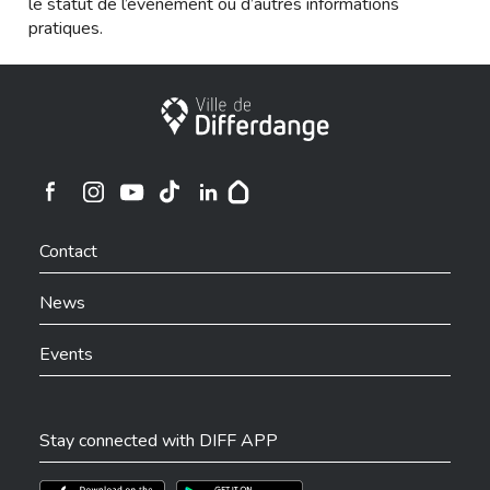
le statut de l’évènement ou d’autres informations
pratiques.
City of Differdange
Ville de Differdange sur Instagram
Ville de Differdange sur Facebook
Ville de Differdange sur YouTube
Ville de Differdange sur TikTok
Ville de Differdange sur Linkedin
Hoplr
Contact
News
Events
Stay connected with DIFF APP