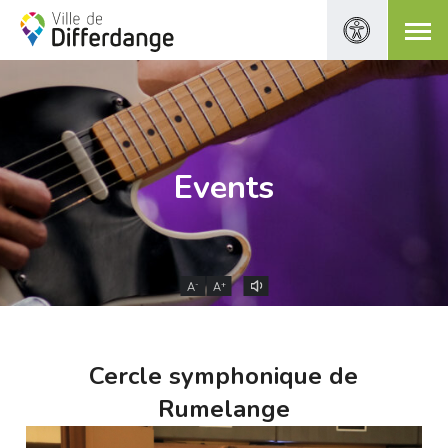
Events
-
+
A
A
Cercle symphonique de
Rumelange