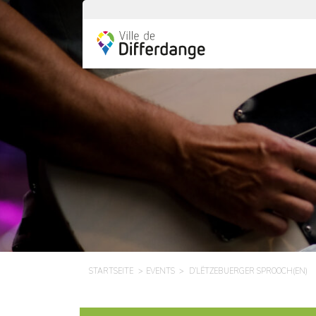
STARTSEITE
EVENTS
D’LËTZEBUERGER SPROOCH(EN)