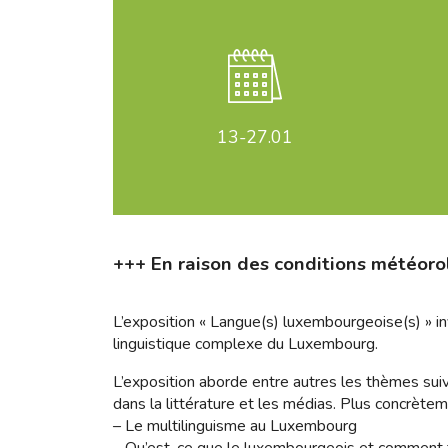
13-27
.01
+++ En raison des conditions météorol
L’exposition « Langue(s) luxembourgeoise(s) » inv
linguistique complexe du Luxembourg.
L’exposition aborde entre autres les thèmes suivan
dans la littérature et les médias. Plus concrètem
– Le multilinguisme au Luxembourg
– Qu’est-ce que le luxembourgeois et comment f