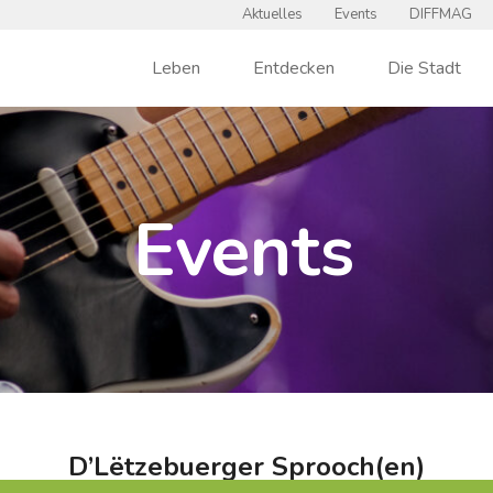
Aktuelles
Events
DIFFMAG
Leben
Entdecken
Die Stadt
Events
D’Lëtzebuerger Sprooch(en)