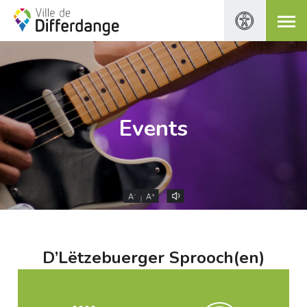
Events
-
+
A
A
D’Lëtzebuerger Sprooch(en)