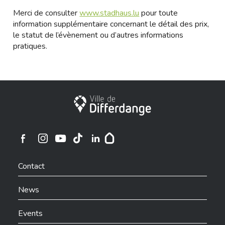
Merci de consulter
www.stadhaus.lu
pour toute
information supplémentaire concernant le détail des prix,
le statut de l’évènement ou d’autres informations
pratiques.
City of Differdange
Ville de Differdange sur Instagram
Ville de Differdange sur Facebook
Ville de Differdange sur YouTube
Ville de Differdange sur TikTok
Ville de Differdange sur Linkedin
Hoplr
Contact
News
Events