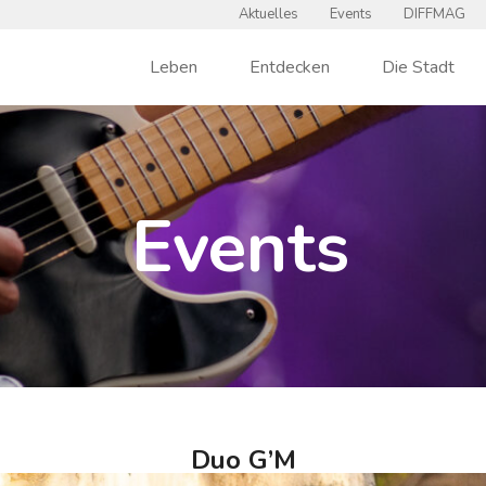
Aktuelles
Events
DIFFMAG
Leben
Entdecken
Die Stadt
Events
Duo G’M