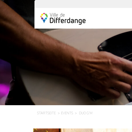
STARTSEITE
EVENTS
DUO G’M