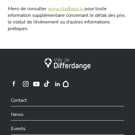
Merci de consulter
www.stadhaus.lu
pour toute
information supplémentaire concernant le détail des prix,
le statut de l’évènement ou d’autres informations
pratiques.
City of Differdange
Ville de Differdange sur Instagram
Ville de Differdange sur Facebook
Ville de Differdange sur YouTube
Ville de Differdange sur TikTok
Ville de Differdange sur Linkedin
Hoplr
Contact
News
Events