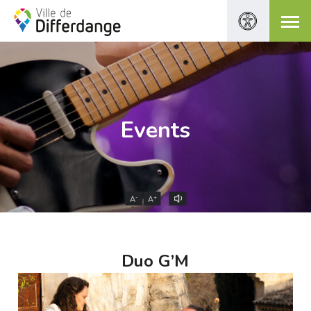
Events
-
+
A
A
Duo G’M