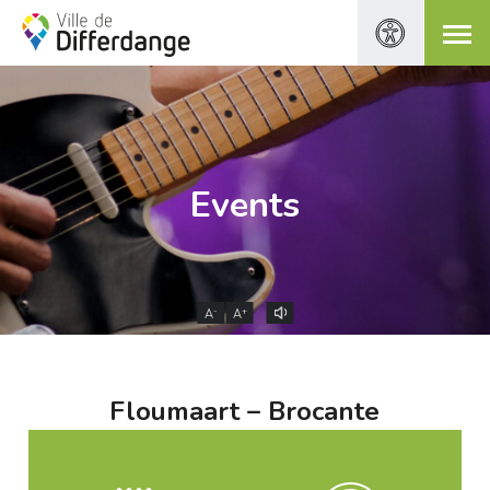
Events
-
+
A
A
Floumaart – Brocante