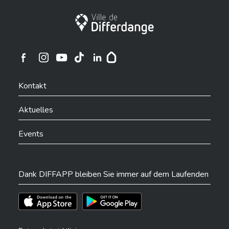
Stadt Differdingen
Ville de Differdange sur Instagram
Ville de Differdange sur Facebook
Ville de Differdange sur YouTube
Ville de Differdange sur TikTok
Ville de Differdange sur Linkedin
Hoplr
Kontakt
Aktuelles
Events
Dank DIFFAPP bleiben Sie immer auf dem Laufenden
Téléchargez l'app sur l'App Store
Téléchargez l'app sur Play Store