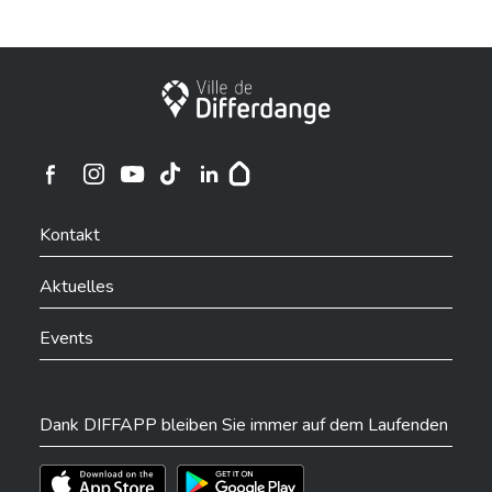
Stadt Differdingen
Ville de Differdange sur Instagram
Ville de Differdange sur Facebook
Ville de Differdange sur YouTube
Ville de Differdange sur TikTok
Ville de Differdange sur Linkedin
Hoplr
Kontakt
Aktuelles
Events
Dank DIFFAPP bleiben Sie immer auf dem Laufenden
Téléchargez l'app sur l'App Store
Téléchargez l'app sur Play Store