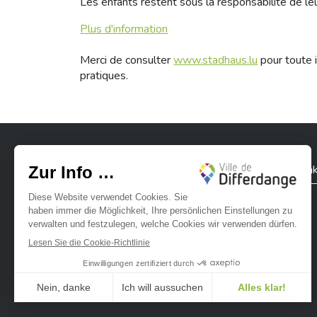
Les enfants restent sous la responsabilité de l
Plus d'information
Merci de consulter
www.stadhaus.lu
pour toute i
pratiques.
Stadt Differdingen
Kontak
Ville de Differdange sur Instagram
Ville de Differdange sur Facebook
Ville de Differdange sur YouTube
Ville de Differdange sur TikTok
Ville de Differdange sur Linke
Hoplr