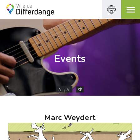
Events
-
+
A
A
Marc Weydert