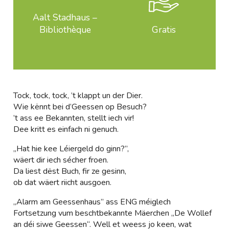
Aalt Stadhaus –
Bibliothèque
Gratis
Tock, tock, tock, ’t klappt un der Dier.
Wie kënnt bei d’Geessen op Besuch?
’t ass ee Bekannten, stellt iech vir!
Dee kritt es einfach ni genuch.
„Hat hie kee Léiergeld do ginn?”,
wäert dir iech sécher froen.
Da liest dëst Buch, fir ze gesinn,
ob dat wäert riicht ausgoen.
„Alarm am Geessenhaus” ass ENG méiglech
Fortsetzung vum beschtbekannte Mäerchen „De Wollef
an déi siwe Geessen“. Well et weess jo keen, wat