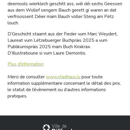
deemools wierklech geschitt ass, wéi déi sechs Geessen
aus dem Wollef sengem Bauch gerett gi waren an dat
verfroossent Déier mam Bauch voller Steng am Pëtz
louch.
D’Geschicht staamt aus der Fieder vum Marc Weydert,
Laureat vum Lëtzebuerger Buchpräis 2025 a vum
Publikumspräis 2025 mam Buch Krixkrax.
D’Illustratioune si vum Laure Demontis.
Plus d'information
Merci de consulter
www.stadhaus.lu
pour toute
information supplémentaire concernant le détail des prix,
le statut de l’évènement ou d’autres informations
pratiques.
Stadt Differdingen