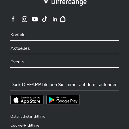
Ville de Differdange sur Instagram
Ville de Differdange sur Facebook
Ville de Differdange sur YouTube
Ville de Differdange sur TikTok
Ville de Differdange sur Linkedin
Hoplr
Kontakt
Aktuelles
Events
Dank DIFFAPP bleiben Sie immer auf dem Laufenden
Téléchargez l'app sur l'App Store
Téléchargez l'app sur Play Store
Datenschutzrichtlinie
Cookie-Richtlinie