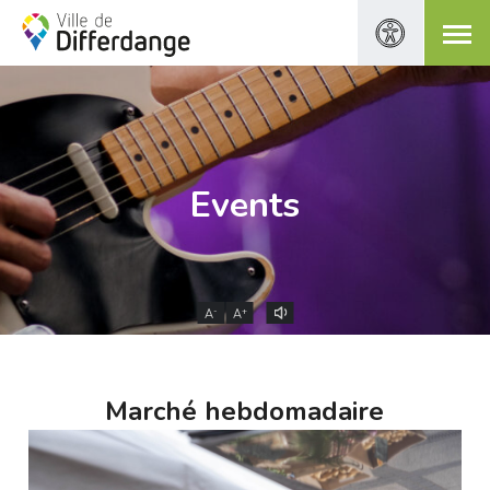
Events
-
+
A
A
Marché hebdomadaire