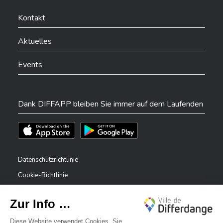
Ville de Differdange sur Facebook
Ville de Differdange sur YouTube
Ville de Differdange sur TikTok
Ville de Differdange sur Linkedin
Hoplr
Kontakt
Aktuelles
Events
Dank DIFFAPP bleiben Sie immer auf dem Laufenden
Téléchargez l'app sur l'App Store
Téléchargez l'app sur Play Store
Datenschutzrichtlinie
Cookie-Richtlinie
Rechtliche Hinweise
Erklärung zur Barrierefreiheit
✕
Meldesystem – Whistleblower