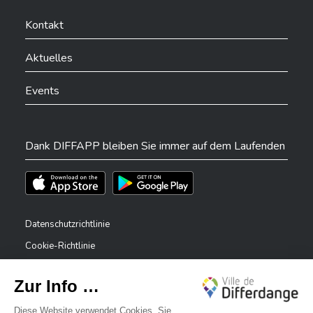
Ville de Differdange sur Facebook
Ville de Differdange sur YouTube
Ville de Differdange sur TikTok
Ville de Differdange sur Linkedin
Hoplr
Kontakt
Aktuelles
Events
Dank DIFFAPP bleiben Sie immer auf dem Laufenden
Téléchargez l'app sur l'App Store
Téléchargez l'app sur Play Store
Datenschutzrichtlinie
Cookie-Richtlinie
Rechtliche Hinweise
Erklärung zur Barrierefreiheit
✕
Meldesystem – Whistleblower