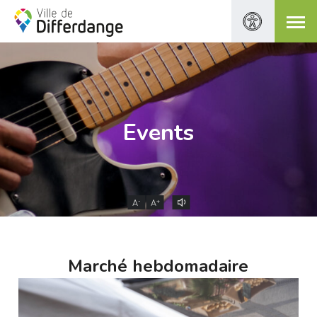
Events
-
+
A
A
Marché hebdomadaire