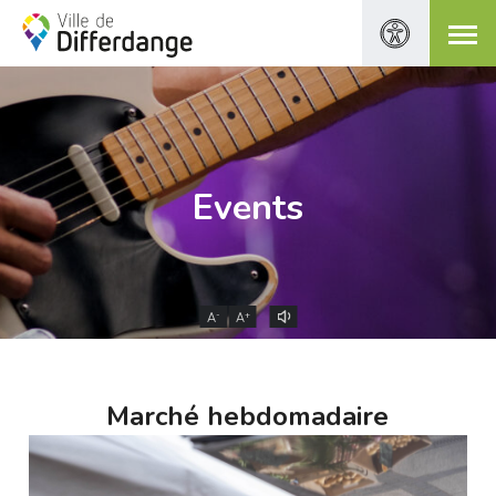
Events
-
+
A
A
Marché hebdomadaire