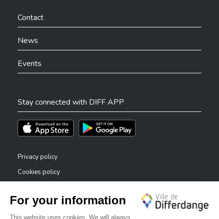
Ville de Differdange sur Facebook
Ville de Differdange sur YouTube
Ville de Differdange sur TikTok
Ville de Differdange sur Linkedin
Hoplr
Contact
News
Events
Stay connected with DIFF APP
Téléchargez l'app sur l'App Store
Téléchargez l'app sur Play Store
Privacy policy
Cookies policy
Legal notice
Accessibility statement
✕
Reporting system — whistleblowers