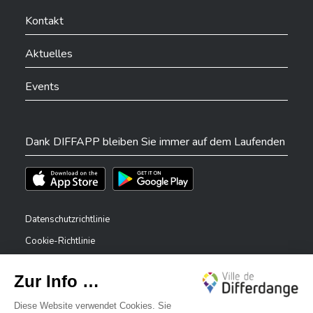
Ville de Differdange sur YouTube
Ville de Differdange sur TikTok
Ville de Differdange sur Linkedin
Hoplr
Kontakt
Aktuelles
Events
Dank DIFFAPP bleiben Sie immer auf dem Laufenden
Téléchargez l'app sur l'App Store
Téléchargez l'app sur Play Store
Datenschutzrichtlinie
Cookie-Richtlinie
Rechtliche Hinweise
Erklärung zur Barrierefreiheit
✕
Meldesystem – Whistleblower