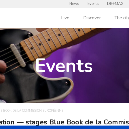
News
Events
DIFFMAG
Live
Discover
The cit
Events
UE BOOK DE LA COMMISSION EUROPÉENNE
ation — stages Blue Book de la Commi