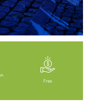
on
Free