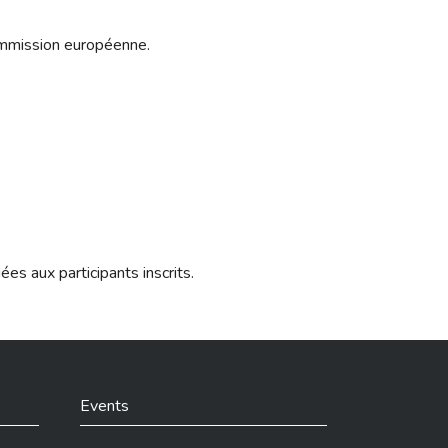
ommission européenne.
s aux participants inscrits.
Events