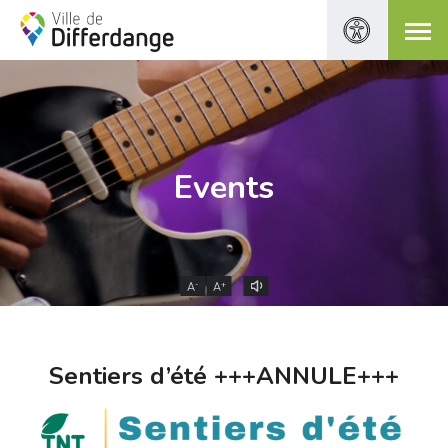
Events
-
+
A
A
Sentiers d’été +++ANNULE+++