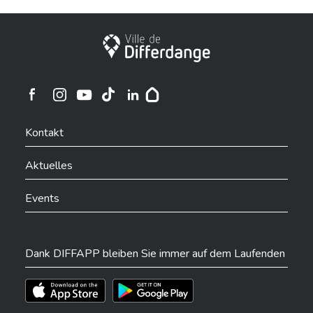
Stadt Differdingen
Ville de Differdange sur Instagram
Ville de Differdange sur Facebook
Ville de Differdange sur YouTube
Ville de Differdange sur TikTok
Ville de Differdange sur Linkedin
Hoplr
Kontakt
Aktuelles
Events
Dank DIFFAPP bleiben Sie immer auf dem Laufenden
Téléchargez l'app sur l'App Store
Téléchargez l'app sur Play Store