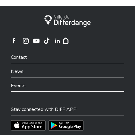
City of Differdange
Ville de Differdange sur Instagram
Ville de Differdange sur Facebook
Ville de Differdange sur YouTube
Ville de Differdange sur TikTok
Ville de Differdange sur Linkedin
Hoplr
Contact
News
Events
Stay connected with DIFF APP
Téléchargez l'app sur l'App Store
Téléchargez l'app sur Play Store