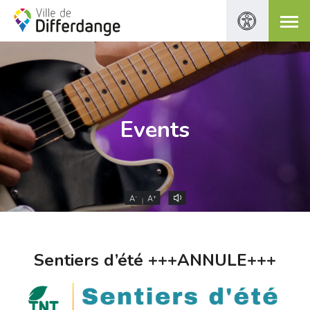
Events
-
+
A
A
Sentiers d’été +++ANNULE+++