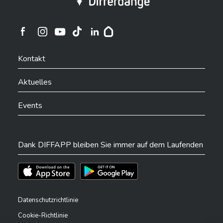
Ville de Differdange sur Instagram
Ville de Differdange sur Facebook
Ville de Differdange sur YouTube
Ville de Differdange sur TikTok
Ville de Differdange sur Linkedin
Hoplr
Kontakt
Aktuelles
Events
Dank DIFFAPP bleiben Sie immer auf dem Laufenden
Téléchargez l'app sur l'App Store
Téléchargez l'app sur Play Store
Datenschutzrichtlinie
Cookie-Richtlinie