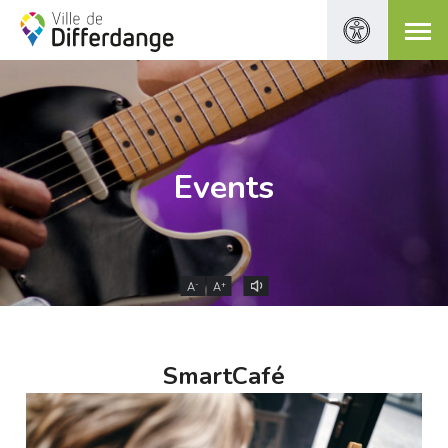
Events
-
+
A
A
SmartCafé