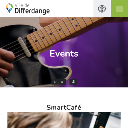
Events
-
+
A
A
SmartCafé