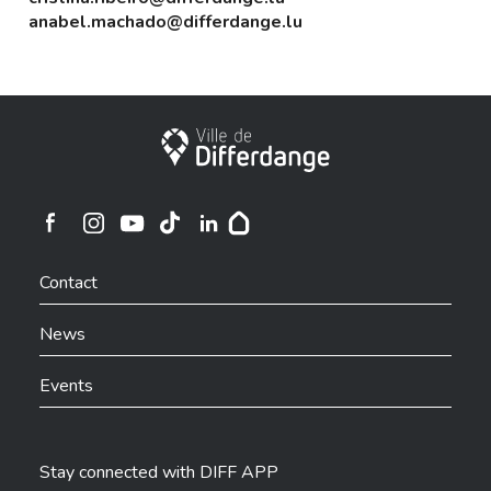
anabel.machado@differdange.lu
City of Differdange
Ville de Differdange sur Instagram
Ville de Differdange sur Facebook
Ville de Differdange sur YouTube
Ville de Differdange sur TikTok
Ville de Differdange sur Linkedin
Hoplr
Contact
News
Events
Stay connected with DIFF APP