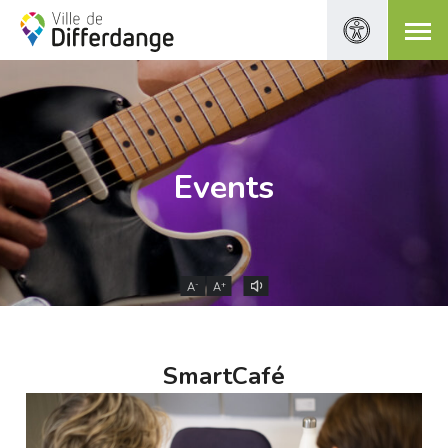
Events
-
+
A
A
SmartCafé