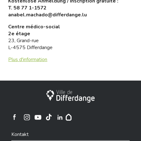
Kostenlose Anmeldung / Inscription gratuite :
T.
58 77 1-1572
anabel.machado@differdange.lu
Centre médico-social
2e étage
23, Grand-rue
L-4575 Differdange
Plus d'information
Stadt Differdingen
Ville de Differdange sur Instagram
Ville de Differdange sur Facebook
Ville de Differdange sur YouTube
Ville de Differdange sur TikTok
Ville de Differdange sur Linkedin
Hoplr
Kontakt