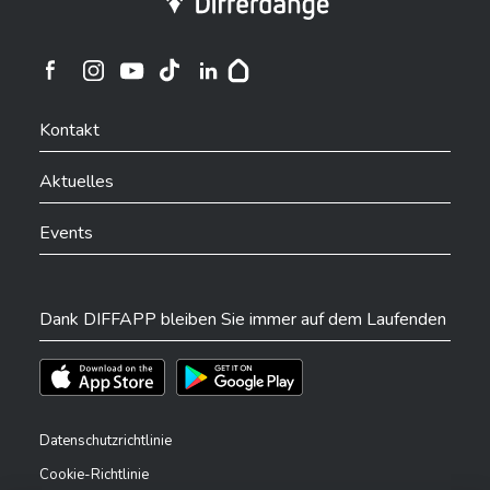
Ville de Differdange sur Instagram
Ville de Differdange sur Facebook
Ville de Differdange sur YouTube
Ville de Differdange sur TikTok
Ville de Differdange sur Linkedin
Hoplr
Kontakt
Aktuelles
Events
Dank DIFFAPP bleiben Sie immer auf dem Laufenden
Téléchargez l'app sur l'App Store
Téléchargez l'app sur Play Store
Datenschutzrichtlinie
Cookie-Richtlinie