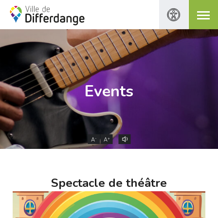
Events
-
+
A
A
Spectacle de théâtre