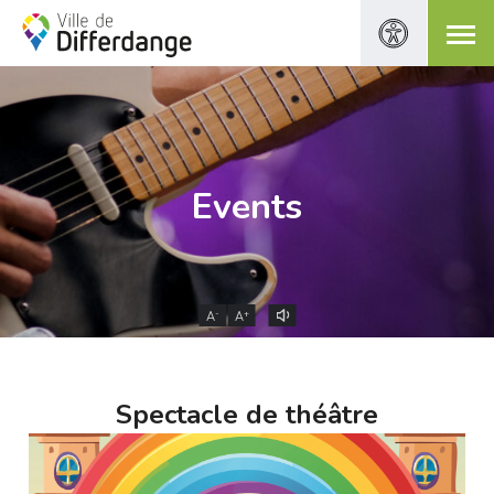
Events
-
+
A
A
Spectacle de théâtre