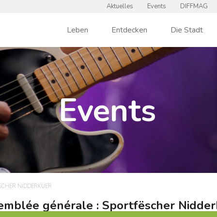
Aktuelles
Events
DIFFMAG
Leben
Entdecken
Die Stadt
Events
ËSCHER NIDDERKUER
emblée générale : Sportfëscher Nidder